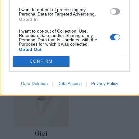
I want to opt-out of processing my
Personal Data for Targeted Advertising.
Opted In
Rosie
Linda
I want to opt-out of Collection, Use,
Lire la suite
Lire la suite
Retention, Sale, and/or Sharing of my
Personal Data that Is Unrelated with the
Purposes for which it was collected.
Opted Out
CONFIRM
Data Deletion
Data Access
Privacy Policy
Gigi