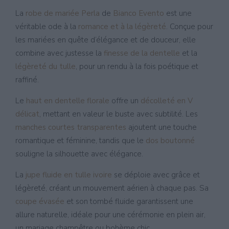
La
robe de mariée Perla
de
Bianco Evento
est une
véritable ode à la
romance et à la légèreté
. Conçue pour
les mariées en quête d’élégance et de douceur, elle
combine avec justesse la
finesse de la dentelle
et la
légèreté du tulle
, pour un rendu à la fois poétique et
raffiné.
Le
haut en dentelle florale
offre un
décolleté en V
délicat
, mettant en valeur le buste avec subtilité. Les
manches courtes transparentes
ajoutent une touche
romantique et féminine, tandis que le
dos boutonné
souligne la silhouette avec élégance.
La
jupe fluide en tulle ivoire
se déploie avec grâce et
légèreté, créant un mouvement aérien à chaque pas. Sa
coupe évasée
et son tombé fluide garantissent une
allure naturelle, idéale pour une cérémonie en plein air,
un mariage champêtre ou bohème chic.