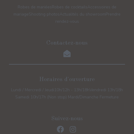
Robes de mariées
Robes de cocktails
Accessoires de
mariage
Shooting photos
Actualités du showroom
Prendre
rendez-vous
Contactez-nous
Horaires d'ouverture
Lundi / Mercredi / Jeudi
10h/12h - 13h/18h
Vendredi 13h/18h
Samedi 10h/17h (Non stop) Mardi/Dimanche Fermeture
Suivez-nous