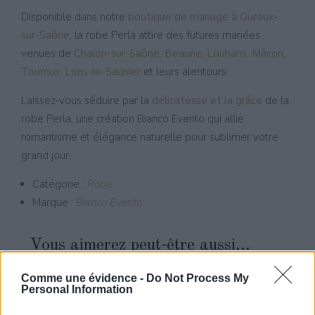
Disponible dans notre
boutique de mariage à Ouroux-
sur-Saône
, la robe Perla attire des futures mariées
venues de
Chalon-sur-Saône, Beaune, Louhans, Mâcon,
Tournus, Lons-le-Saunier
et leurs alentours.
Laissez-vous séduire par la
délicatesse et la grâce
de la
robe Perla, une création Bianco Evento qui allie
romantisme et élégance naturelle pour sublimer votre
grand jour.
Catégorie :
Robe
Marque :
Bianco Evento
Vous aimerez peut-être aussi…
Comme une évidence -
Do Not Process My
Personal Information