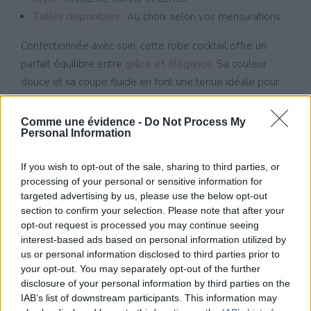
Tailles disponibles :
Au choix selon vos mensurations
Confectionnée avec soin, cette robe cocktail offre un
parfait équilibre entre
grâce et élégance
. Sa couleur
douce et sa coupe fluide en font une tenue idéale pour
une
cérémonie printanière
, un
cocktail
ou un
événement
chic
où simplicité et raffinement se rencontrent.
Comme une évidence -
Do Not Process My
Personal Information
Disponible à l’essayage dans notre
boutique à Ouroux-
sur-Saône
, cette robe attire les clientes venues de
If you wish to opt-out of the sale, sharing to third parties, or
processing of your personal or sensitive information for
Louhans
,
Chalon-sur-Saône
,
Saint-Marcel
,
La Genête
ou
targeted advertising by us, please use the below opt-out
Saint-Germain-du-Plain
.
section to confirm your selection. Please note that after your
opt-out request is processed you may continue seeing
Prenez rendez-vous
pour un essayage dans une
interest-based ads based on personal information utilized by
ambiance chaleureuse et confidentielle. Laissez cette
us or personal information disclosed to third parties prior to
robe bleu ciel révéler votre
éclat naturel
avec douceur
your opt-out. You may separately opt-out of the further
et distinction.
disclosure of your personal information by third parties on the
IAB’s list of downstream participants. This information may