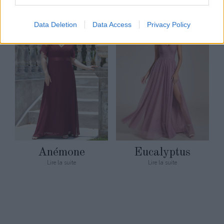
Data Deletion
Data Access
Privacy Policy
Anémone
Eucalyptus
Lire la suite
Lire la suite