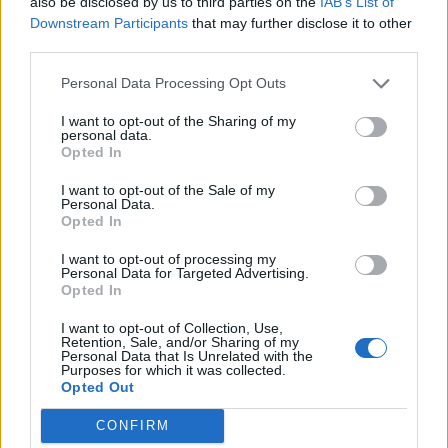
Ref : SS00164IBS
also be disclosed by us to third parties on the
IAB’s List of
Downstream Participants
that may further disclose it to other
Catégorie :
Cocktails
third parties.
Personal Data Processing Opt Outs
Produits similaires
I want to opt-out of the Sharing of my
personal data.
Opted In
I want to opt-out of the Sale of my
Personal Data.
Opted In
I want to opt-out of processing my
Personal Data for Targeted Advertising.
Opted In
I want to opt-out of Collection, Use,
Retention, Sale, and/or Sharing of my
Personal Data that Is Unrelated with the
Purposes for which it was collected.
Opted Out
Tournesol
Azalée
Lire la suite
Lire la suite
CONFIRM