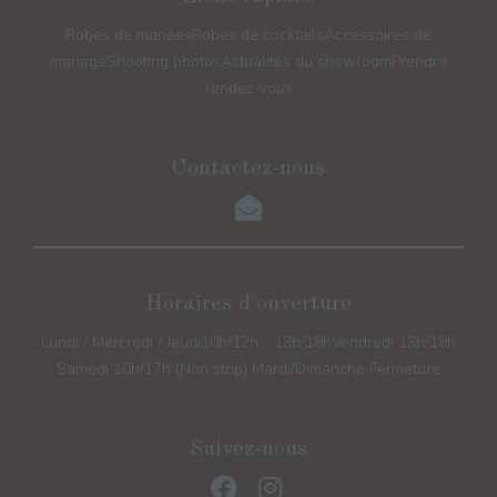
Robes de mariées
Robes de cocktails
Accessoires de
mariage
Shooting photos
Actualités du showroom
Prendre
rendez-vous
Contactez-nous
Horaires d'ouverture
Lundi / Mercredi / Jeudi
10h/12h - 13h/18h
Vendredi 13h/18h
Samedi 10h/17h (Non stop) Mardi/Dimanche Fermeture
Suivez-nous