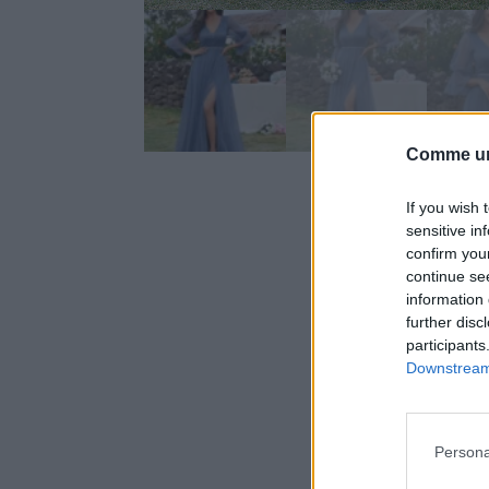
Comme un
If you wish 
sensitive in
confirm you
continue se
information 
further disc
participants
Downstream 
Persona