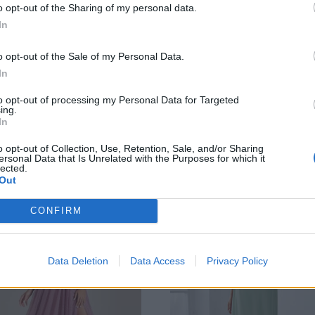
chaleureux et élégant. Laisse
o opt-out of the Sharing of my personal data.
In
aérienne
et votre allure poéti
o opt-out of the Sale of my Personal Data.
In
Ref: ES0003ON06
to opt-out of processing my Personal Data for Targeted
ing.
Catégorie :
Cocktails
In
o opt-out of Collection, Use, Retention, Sale, and/or Sharing
ersonal Data that Is Unrelated with the Purposes for which it
lected.
Out
CONFIRM
Data Deletion
Data Access
Privacy Policy