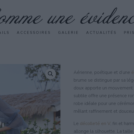
AILS
ACCESSOIRES
GALERIE
ACTUALITÉS
PRI
Aérienne, poétique et d’une
é
brume se distingue par sa légè
doux apporte un mouvement gr
subtile offre une présence ro
robe idéale pour une cérémoni
mêlant raffinement et douceur
Le
décolleté en V
, fin et ha
allonge la silhouette. La taill