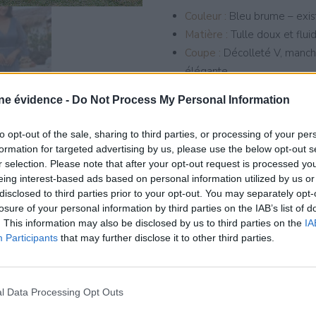
Couleur :
Bleu brume – exist
Matière :
Tulle doux et flui
Coupe :
Décolleté V, manche
élégante
Fermeture :
Discrète au do
e évidence -
Do Not Process My Personal Information
Style :
Romantique, aérien
Tailles disponibles :
Au choi
to opt-out of the sale, sharing to third parties, or processing of your per
formation for targeted advertising by us, please use the below opt-out s
Grâce à son jeu de transparenc
r selection. Please note that after your opt-out request is processed y
une
féminité douce et lumin
eing interest-based ads based on personal information utilized by us or
tout en créant un style raffin
disclosed to third parties prior to your opt-out. You may separately opt-
losure of your personal information by third parties on the IAB’s list of
Disponible à l’essayage dans
. This information may also be disclosed by us to third parties on the
IA
Participants
that may further disclose it to other third parties.
séduit les clientes venant de
Truchère
et
Simandre
. Une pi
vos instants précieux.
l Data Processing Opt Outs
Prenez rendez-vous
pour un e