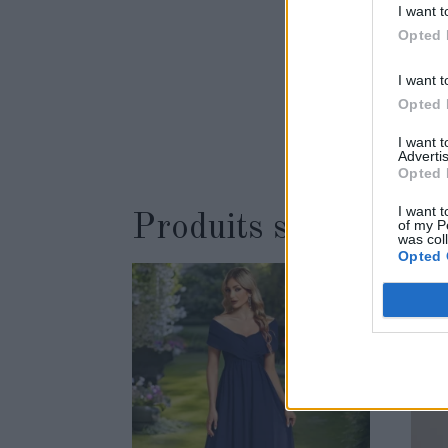
I want t
Opted 
I want t
Opted 
I want 
Advertis
Opted 
I want t
Produits similaires
of my P
was col
Opted 