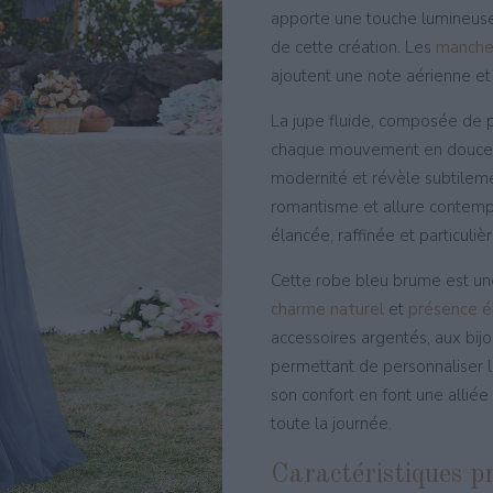
apporte une touche lumineuse
de cette création. Les
manches
ajoutent une note aérienne et 
La jupe fluide, composée de p
chaque mouvement en douce
modernité et révèle subtilemen
romantisme et allure contemp
élancée, raffinée et particuliè
Cette robe bleu brume est une 
charme naturel
et
présence é
accessoires argentés, aux bijou
permettant de personnaliser la
son confort en font une allié
toute la journée.
Caractéristiques pr