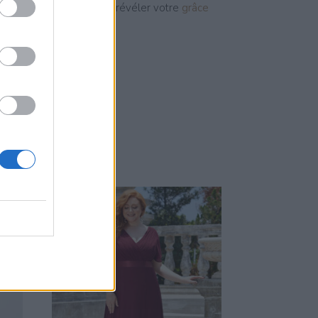
z cette robe bleu brume révéler votre
grâce
que.