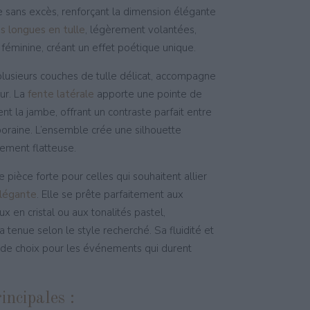
 sans excès, renforçant la dimension élégante
 longues en tulle
, légèrement volantées,
féminine, créant un effet poétique unique.
lusieurs couches de tulle délicat, accompagne
ur. La
fente latérale
apporte une pointe de
t la jambe, offrant un contraste parfait entre
oraine. L’ensemble crée une silhouette
rement flatteuse.
pièce forte pour celles qui souhaitent allier
légante
. Elle se prête parfaitement aux
x en cristal ou aux tonalités pastel,
 tenue selon le style recherché. Sa fluidité et
e de choix pour les événements qui durent
incipales :