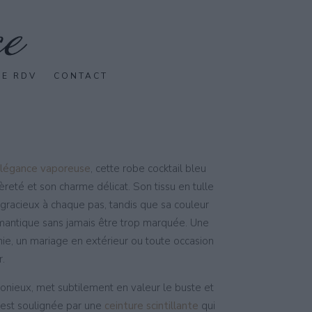
SE RDV
CONTACT
légance vaporeuse
, cette robe cocktail bleu
reté et son charme délicat. Son tissu en tulle
acieux à chaque pas, tandis que sa couleur
mantique sans jamais être trop marquée. Une
e, un mariage en extérieur ou toute occasion
.
rmonieux, met subtilement en valeur le buste et
e est soulignée par une
ceinture scintillante
qui