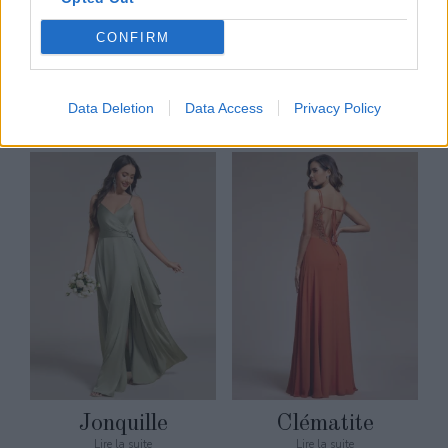
CONFIRM
Marguerite
Iris
Lire la suite
Lire la suite
Data Deletion
Data Access
Privacy Policy
Jonquille
Clématite
Lire la suite
Lire la suite