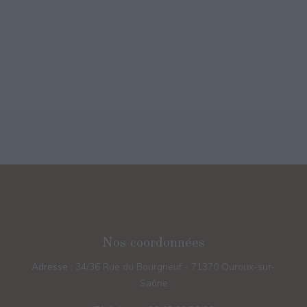
Nos coordonnées
Adresse :
34/36 Rue du Bourgneuf - 71370 Ouroux-sur-
Saône