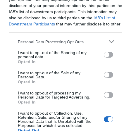
cette robe révéler votre
élégance
avec douceur et
disclosure of your personal information by third parties on the
subtilité lors de votre événement unique.
IAB’s list of downstream participants. This information may
also be disclosed by us to third parties on the
IAB’s List of
Downstream Participants
that may further disclose it to other
third parties.
Ref: ES02080MG
Personal Data Processing Opt Outs
Catégorie :
Cocktails
I want to opt-out of the Sharing of my
personal data.
Opted In
Produits similaires
I want to opt-out of the Sale of my
Personal Data.
Opted In
I want to opt-out of processing my
Personal Data for Targeted Advertising.
Opted In
I want to opt-out of Collection, Use,
Retention, Sale, and/or Sharing of my
Personal Data that Is Unrelated with the
Purposes for which it was collected.
Opted Out