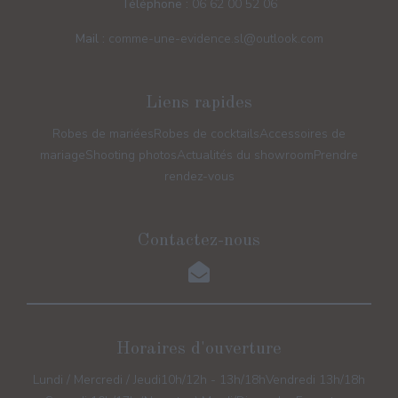
Téléphone :
06 62 00 52 06
Mail :
comme-une-evidence.sl@outlook.com
Liens rapides
Robes de mariées
Robes de cocktails
Accessoires de
mariage
Shooting photos
Actualités du showroom
Prendre
rendez-vous
Contactez-nous
Horaires d'ouverture
Lundi / Mercredi / Jeudi
10h/12h - 13h/18h
Vendredi 13h/18h