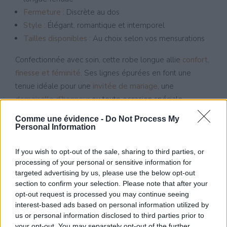
Fermeture :
Discrète au dos
Style :
Élégant, romantique et intemporel
Tailles disponibles :
Au choix selon vos mensurations
Confectionnée avec soin, cette robe longue allie
confort,
finesse et féminité
. Ses lignes épurées en font une
tenue idéale pour une
invitée de mariage
, une
demoiselle d’honneur
ou toute occasion spéciale
nécessitant une allure à la fois raffinée et naturelle.
Comme une évidence -
Do Not Process My
Personal Information
Disponible à l’essayage dans notre
boutique à Ouroux-
sur-Saône
, cette robe vert sauge attire les clientes
If you wish to opt-out of the sale, sharing to third parties, or
venues de Louhans, Pierre-de-Bresse, Saint-Ambreuil, La
processing of your personal or sensitive information for
Genête, Mervans, Saint-Germain-du-Plain et des
targeted advertising by us, please use the below opt-out
section to confirm your selection. Please note that after your
environs.
opt-out request is processed you may continue seeing
interest-based ads based on personal information utilized by
Prenez rendez-vous
pour un essayage sur mesure dans
us or personal information disclosed to third parties prior to
une ambiance chaleureuse et confidentielle. Laissez
your opt-out. You may separately opt-out of the further