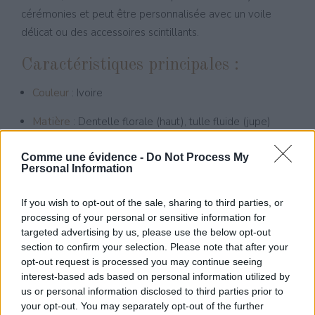
cérémonies et peut être personnalisée avec un voile
délicat ou des accessoires scintillants.
Caractéristiques principales :
Couleur
: Ivoire
Matière
: Dentelle florale (haut), tulle fluide (jupe)
Coupe
: Décolleté en V, manches courtes, dos
Comme une évidence -
Do Not Process My
boutonné, jupe évasée
Personal Information
Pays de conception
: Europe (design allemand –
If you wish to opt-out of the sale, sharing to third parties, or
fabrication européenne)
processing of your personal or sensitive information for
targeted advertising by us, please use the below opt-out
Disponible dans notre
boutique de mariage à Ouroux-
section to confirm your selection. Please note that after your
opt-out request is processed you may continue seeing
sur-Saône
, elle attire des futures mariées venues de
interest-based ads based on personal information utilized by
Chalon-sur-Saône, Beaune, Louhans, Mâcon, Tournus,
us or personal information disclosed to third parties prior to
Lons-le-Saunier, Autun
et de leurs alentours.
your opt-out. You may separately opt-out of the further