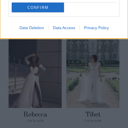
CONFIRM
Samanta
Ravenna
Lire la suite
Lire la suite
Data Deletion
Data Access
Privacy Policy
Rebecca
Tibet
Lire la suite
Lire la suite