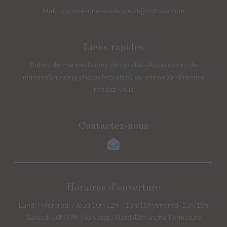
Mail :
comme-une-evidence.sl@outlook.com
Liens rapides
Robes de mariées
Robes de cocktails
Accessoires de
mariage
Shooting photos
Actualités du showroom
Prendre
rendez-vous
Contactez-nous
Horaires d'ouverture
Lundi / Mercredi / Jeudi
10h/12h - 13h/18h
Vendredi 13h/18h
Samedi 10h/17h (Non stop) Mardi/Dimanche Fermeture