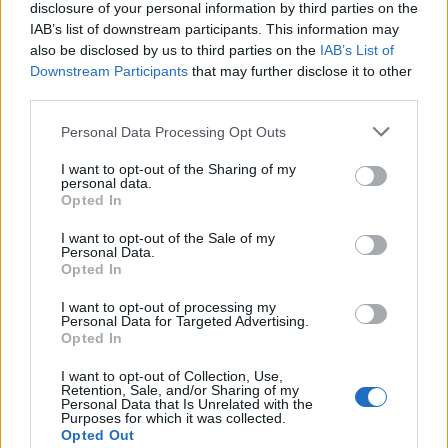
disclosure of your personal information by third parties on the
Réservez dès maintenant votre essayage et laissez-vous
IAB’s list of downstream participants. This information may
séduire par la
féminité et le charme délicat
de la robe
also be disclosed by us to third parties on the
IAB’s List of
Bluebell.
Downstream Participants
that may further disclose it to other
third parties.
Catégorie :
Robe
Personal Data Processing Opt Outs
Marque :
Bianco Evento
I want to opt-out of the Sharing of my
personal data.
Produits similaires
Opted In
I want to opt-out of the Sale of my
Personal Data.
Opted In
I want to opt-out of processing my
Personal Data for Targeted Advertising.
Opted In
I want to opt-out of Collection, Use,
Retention, Sale, and/or Sharing of my
Personal Data that Is Unrelated with the
Purposes for which it was collected.
Opted Out