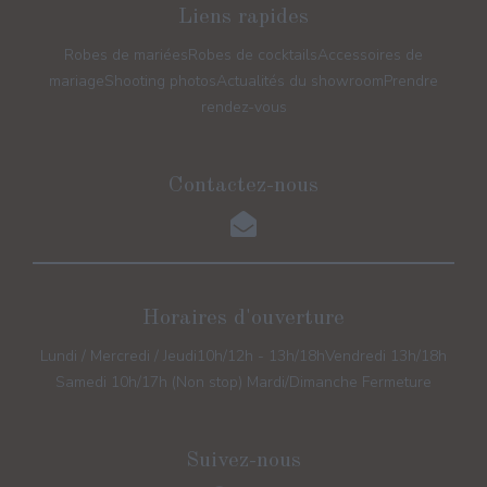
Liens rapides
Robes de mariées
Robes de cocktails
Accessoires de
mariage
Shooting photos
Actualités du showroom
Prendre
rendez-vous
Contactez-nous
Horaires d'ouverture
Lundi / Mercredi / Jeudi
10h/12h - 13h/18h
Vendredi 13h/18h
Samedi 10h/17h (Non stop) Mardi/Dimanche Fermeture
Suivez-nous