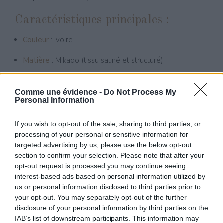
Caractéristiques principales :
Couleur
: Ivoire
Matière
: Mikado (tissu satiné et structuré)
Coupe
: Style princesse, décolleté en V, sans manches
Comme une évidence -
Do Not Process My
Personal Information
Pays de conception
: Europe (design allemand –
fabrication européenne)
If you wish to opt-out of the sale, sharing to third parties, or
Disponible dans notre
boutique de mariage à Ouroux-
processing of your personal or sensitive information for
targeted advertising by us, please use the below opt-out
sur-Saône
, la robe Opal attire des futures mariées
section to confirm your selection. Please note that after your
venues de
Chalon-sur-Saône, Beaune, Louhans, Mâcon,
opt-out request is processed you may continue seeing
Tournus, Lons-le-Saunier
et des environs.
interest-based ads based on personal information utilized by
us or personal information disclosed to third parties prior to
Laissez-vous séduire par la
noblesse du mikado
et la
your opt-out. You may separately opt-out of the further
pureté des lignes
de la robe Opal, une création signée
disclosure of your personal information by third parties on the
IAB’s list of downstream participants. This information may
Bianco Evento pour une mariée rayonnante et élégante.