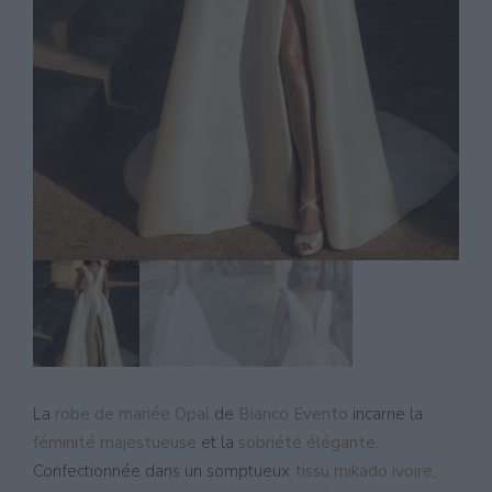
La
robe de mariée Opal
de
Bianco Evento
incarne la
féminité majestueuse
et la
sobriété élégante
.
Confectionnée dans un somptueux
tissu mikado ivoire
,