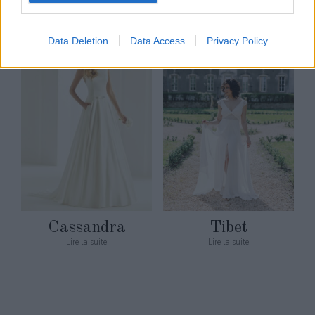
Data Deletion
Data Access
Privacy Policy
Cassandra
Tibet
Lire la suite
Lire la suite